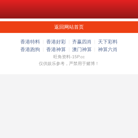
返回网站首页
香港特料
香港好彩
齐赢四肖
天下彩料
香港跑狗
香港神算
澳门神算
神算六肖
旺角资料-15P.cc
仅供娱乐参考，严禁用于赌博！