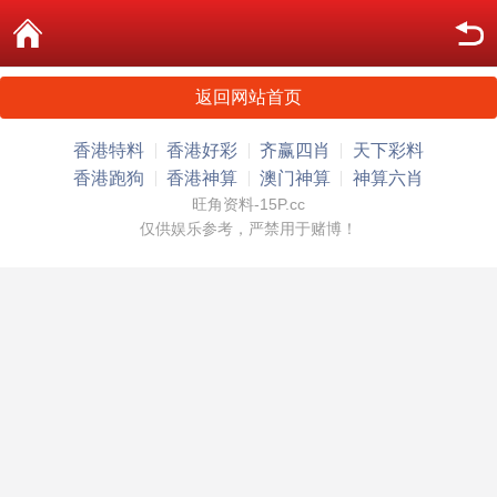
返回网站首页
香港特料
香港好彩
齐赢四肖
天下彩料
香港跑狗
香港神算
澳门神算
神算六肖
旺角资料-15P.cc
仅供娱乐参考，严禁用于赌博！