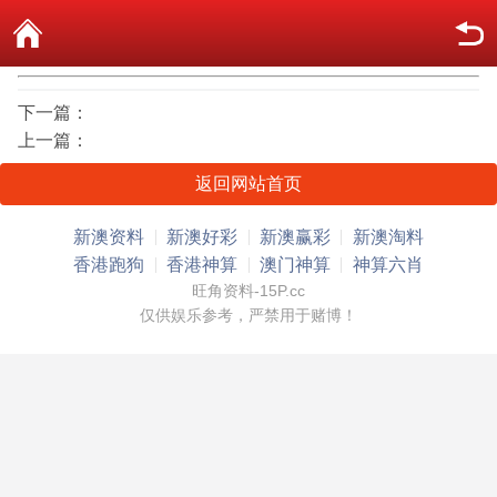
下一篇：
上一篇：
返回网站首页
新澳资料
新澳好彩
新澳赢彩
新澳淘料
香港跑狗
香港神算
澳门神算
神算六肖
旺角资料-15P.cc
仅供娱乐参考，严禁用于赌博！