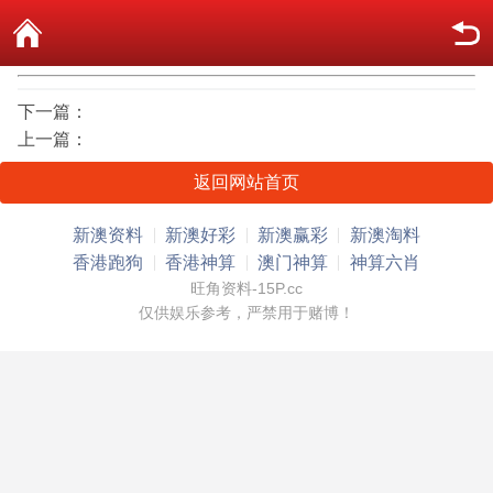
下一篇：
上一篇：
返回网站首页
新澳资料
新澳好彩
新澳赢彩
新澳淘料
香港跑狗
香港神算
澳门神算
神算六肖
旺角资料-15P.cc
仅供娱乐参考，严禁用于赌博！